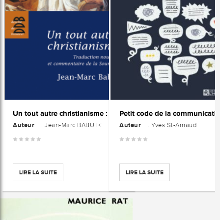
Petit code de la communicati
Un tout autre christianisme : Traduction nouvelle et commentaire de la Source Q
Auteur
Auteur
: Jean-Marc BABUT<
: Yves St-Arnaud
LIRE LA SUITE
LIRE LA SUITE