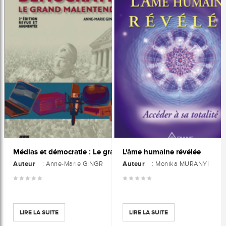
L'âme humaine révélée
Médias et démocratie : Le grand malentendu, 2ème édition revue et augmentée
Auteur
Auteur
: Anne-Marie GINGR
: Monika MURANYI
LIRE LA SUITE
LIRE LA SUITE