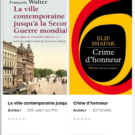
Crime d’honneur
La ville contemporaine jusqu'à la seconde guerre mondiale : Histoire de l'Europe urbaine
Auteur
Auteur
: DIR.Jean-luc PIN
: Elif Shafak