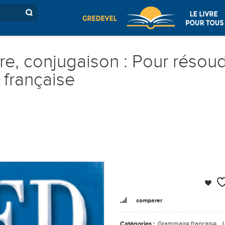
e, conjugaison : Pour résoud
e française
comparer
Catégories :
Grammaire française
,