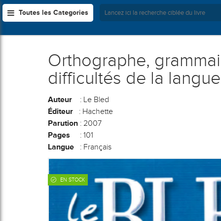
Toutes les Categories
Orthographe, grammair
difficultés de la langu
Auteur
: Le Bled
Éditeur
: Hachette
Parution
: 2007
Pages
: 101
Langue
: Français
EN STOCK