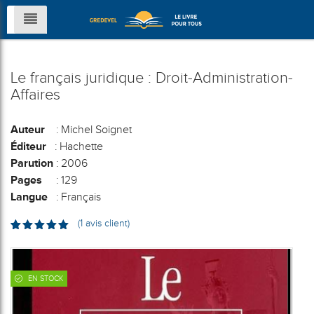
Le français juridique : Droit-Administration-
Affaires
Auteur
: Michel Soignet
Éditeur
: Hachette
Parution
: 2006
Pages
: 129
Langue
: Français
(
1
avis client)
Noté
1
5.00
sur 5
basé sur
notation
client
EN STOCK