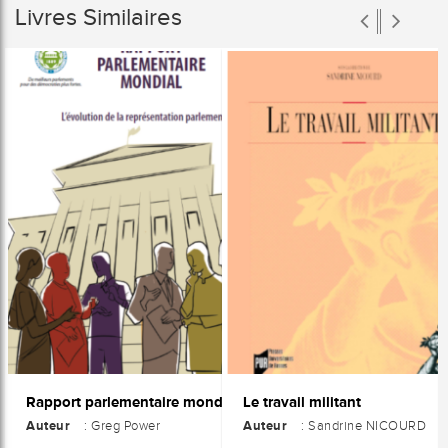
Livres Similaires
Le travail militant
Rapport parlementaire mondial : L'évolution de la représentation parlementaire
Auteur
Auteur
: Greg Power
: Sandrine NICOURD