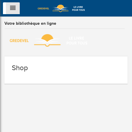
Votre bibliothèque en ligne
Shop