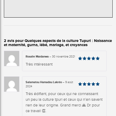
2 avis pour
Quelques aspects de la culture Tupuri : Naissance
et maternité, gurna, lébé, mariage, et croyances
Rosalie Maidanwa
–
30 novembre 2021
Note
5
Très intéressant
sur 5
Salamatou Hamadou Lakréo
–
9 août
2024
Note
5
sur 5
Très édifiant, pour ceux qui ne connaissent
un peu la culture tpuri et ceux qui n’en savent
rien de leur origine. Grand merci 🙏 Dr pour
ce travail 👏.