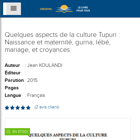
Quelques aspects de la culture Tupuri :
Naissance et maternité, gurna, lébé,
mariage, et croyances
Auteur
: Jean KOULANDI
Éditeur
:
Parution
: 2015
Pages
:
Langue
: Français
(
2
avis client)
Noté
2
5.00
sur 5
basé sur
notations
client
EN STOCK