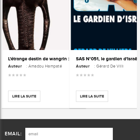
SAS N°051, le gardien d'Israël
L'étrange destin de wangrin : ou les Roueries d'un interprète africain
Auteur
Auteur
: Amadou Hampaté
: Gérard De Villi
LIRE LA SUITE
LIRE LA SUITE
EMAIL: