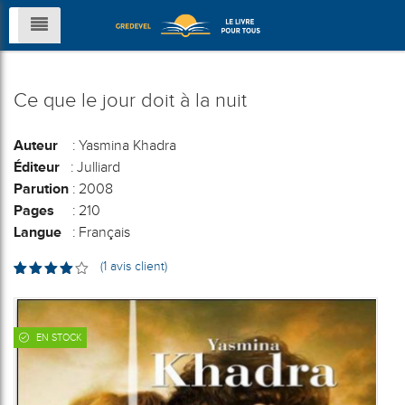
Ce que le jour doit à la nuit
Auteur
: Yasmina Khadra
Éditeur
: Julliard
Parution
: 2008
Pages
: 210
Langue
: Français
(
1
avis client)
Noté
1
4.00
sur 5
basé
sur
EN STOCK
notation
client